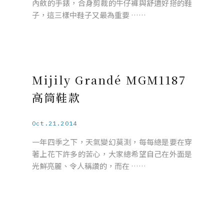
內斂的手錶，合身剪裁的牛仔褲與舒適好搭的鞋
子，這三樣中鞋子又最為重要 ……
Mijily Grandé MGM1187
高筒鞋款
Oct.21.2014
一年四季之下，天氣變幻莫測，每每總是要在穿
著上花下許多的苦心，大家總希望自己在外面是
光鮮亮麗、令人稱讚的，而在 ……