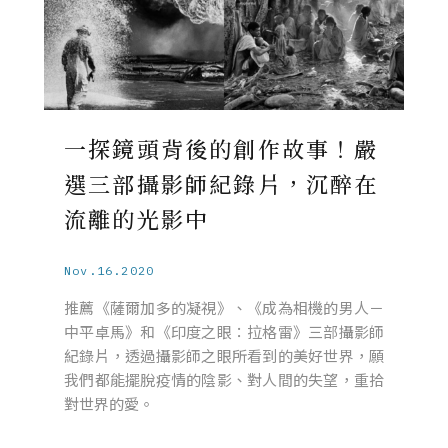
一探鏡頭背後的創作故事！嚴
選三部攝影師紀錄片，沉醉在
流離的光影中
Nov.16.2020
推薦《薩爾加多的凝視》、《成為相機的男人－
中平卓馬》和《印度之眼：拉格雷》三部攝影師
紀錄片，透過攝影師之眼所看到的美好世界，願
我們都能擺脫疫情的陰影、對人間的失望，重拾
對世界的愛。