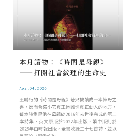
本月讀物：《時間是母親》
——打開社會紋理的生命史
Apr.04.2026
王鷗行的《時間是母親》若只被讀成一本悼母之
書，反而會縮小它真正困難也真正動人的地方，
這本詩集是他在母親於2019年去世後完成的第二
本詩集，英文原版於2022年出版，繁中版則於
2025年由時報出版，全書收錄二十七首詩，並以
長篇的〈親愛的玫 ……