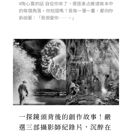
#掏心窩的話 自從你來了，便逐漸占據速寫本中
的每個角落。你知道嗎？我每一筆一畫，都向你
訴說著：「我很愛你……。」
一探鏡頭背後的創作故事！嚴
選三部攝影師紀錄片，沉醉在