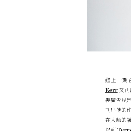
繼上一期
Kerr
又再
裝廣告界是
刊出他的
在大師的
以到
Terr