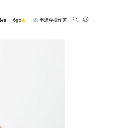
dea
6go
申請專欄作家