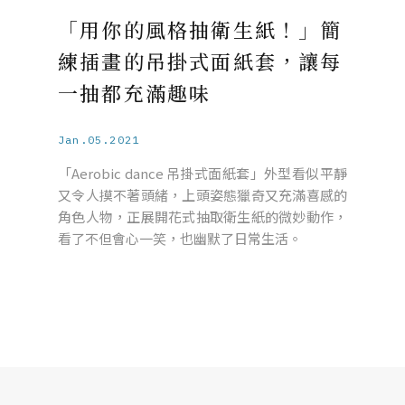
「用你的風格抽衛生紙！」簡
練插畫的吊掛式面紙套，讓每
一抽都充滿趣味
Jan.05.2021
「Aerobic dance 吊掛式面紙套」外型看似平靜
又令人摸不著頭緒，上頭姿態獵奇又充滿喜感的
角色人物，正展開花式抽取衛生紙的微妙動作，
看了不但會心一笑，也幽默了日常生活。