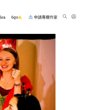
dea
6go
申請專欄作家