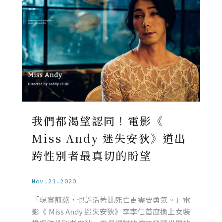
我們都渴望認同！電影《
Miss Andy 迷失安狄》道出
跨性別者最真切的盼望
Nov.21.2020
「現實煎熬，也許活著比死亡更需要勇氣。」電
影《 Miss Andy 迷失安狄》李李仁首度換上女裝