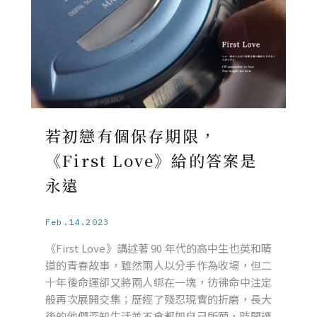
若初戀有個保存期限，
《First Love》給的答案是
永遠
Feb.14.2023
《First Love》講述著 90 年代的高中生也英和晴
道的青春故事，雖然兩人以分手作為收場，但二
十年後命運卻又將兩人綁在一塊，彷彿命中注定
般再次展開交集；歷經了殘忍現實的折磨，長大
後的他們深知生活並不會都如自己所願，時間讓