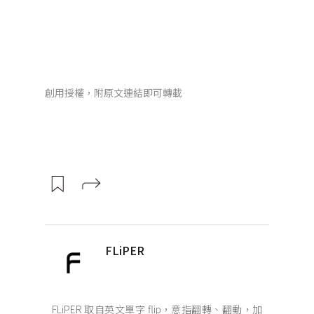
創用授權，附原文連結即可轉載
FLiPER
FLiPER 取自英文單字 flip，意指翻轉、翻動，加