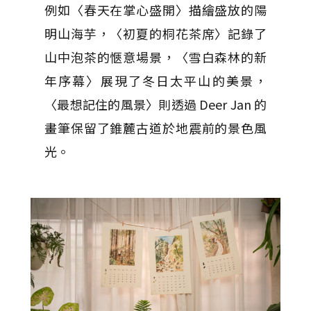
例如〈春天在掌心盛開〉描繪盛放的陽
明山海芋，〈初夏的桐花茶席〉記錄了
山中泡茶的愜意場景，〈雪白森林的新
年序幕〉展現了冬日太平山的美景，
〈最想記住的風景〉則透過 Deer Jan 的
畫筆保留了錐麓古道於地震前的景色風
光。