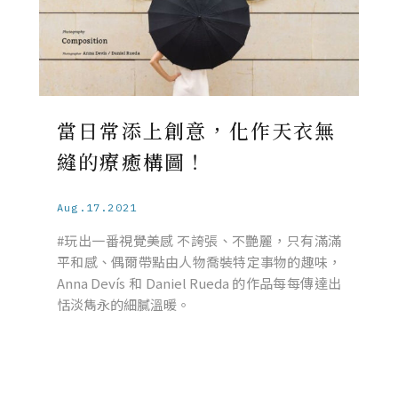
當日常添上創意，化作天衣無
縫的療癒構圖！
Aug.17.2021
#玩出一番視覺美感 不誇張、不艷麗，只有滿滿
平和感、偶爾帶點由人物喬裝特定事物的趣味，
Anna Devís 和 Daniel Rueda 的作品每每傳達出
恬淡雋永的細膩溫暖。