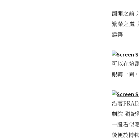
翻開之前 
繁榮之處 艾曼
建築
可以在這瀏
眼轉一圈，
沿著PRA
劇院 猶記
一股看似霜
後便於博物