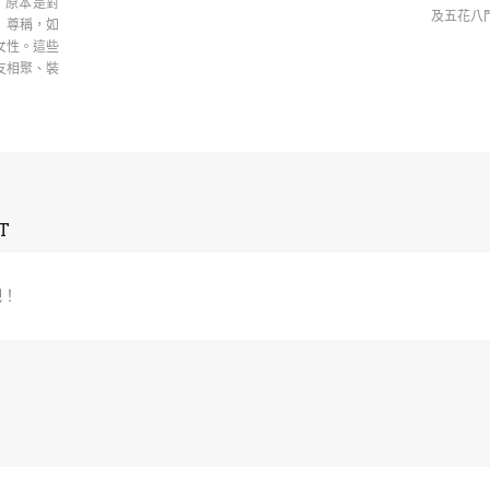
言，原本是對
及五花八
」尊稱，如
女性。這些
友相聚、裝
T
吧！