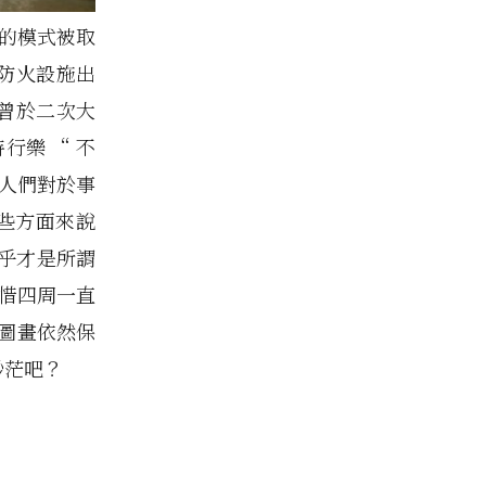
著的模式被取
紅防火設施出
 曾於二次大
行樂 “ 不
份人們對於事
某些方面來說
乎才是所謂
珍惜四周一直
與圖畫依然保
渺茫吧？