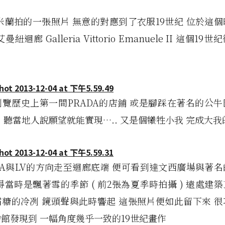
米蘭拍的一張照片 無意的對應到了衣服19世紀 位於這
紐迴廊 Galleria Vittorio Emanuele II 這個1
覽歷史上第一間PRADA的店鋪 或是腳踩在著名的公
 聽當地人說願望就能實現….. 又是個犧牲小我 完成大
DA與LV的方向走至迴廊底端 便可看到達文西廣場與著
得當時是飄著雪的季節 ( 前2張為夏季時拍攝 ) 遠處建
糖的冷冽 鏡頭聲與此時響起 這張照片便如此留下來 
館發現到 一幅角度幾乎一致的19世紀畫作