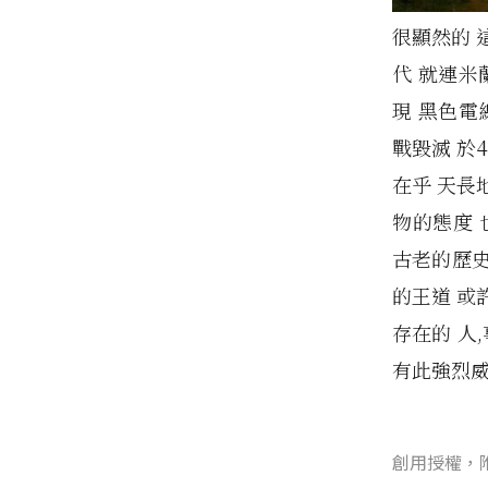
很顯然的 
代 就連米
現 黑色電
戰毀滅 於
在乎 天長
物的態度 
古老的歷
的王道 或
存在的 人
有此強烈威
創用授權，