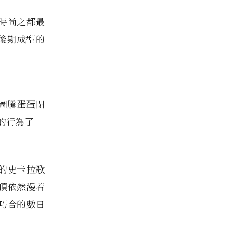
個時尚之都最
9世紀後期成型的
牛圖騰蛋蛋閉
我的行為了
名的史卡拉歌
築頂依然漫着
很巧合的數日