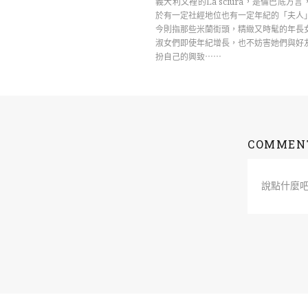
義大利文裡的La sciura，是倫巴底方
於有一定社經地位也有一定年紀的「夫人
今則指那些米蘭街頭，精緻又時髦的年長
淑女們即使年紀增長，也不妨害她們與好
扮自己的興致⋯⋯
COMMEN
說點什麼