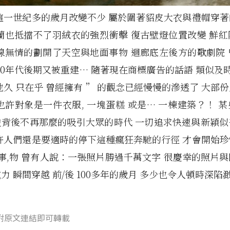
這一世紀多的歲月改變不少 屬於圍著貂皮大衣與禮帽穿
蘭也抵擋不了羽絨衣的強烈衝擊 復古壁燈位置改變 鮮
線無情的劃開了天空與地面事物 迴廊底左後方的歌劇院
40年代後期又被重建… 隨著現在商標廣告的話語 類似及時
地久 只在乎 曾經擁有 ” 的觀念已經慢慢的滲透了 大部
也許對象是一件衣服, 一塊蛋糕 或是… 一棟建築？！ 
史背後不再那麼的吸引大眾的時代 一切追求快速與新穎似
許人們還是要適時的停下這種瘋狂奔馳的行徑 才會開始
,事,物 曾有人說：一張照片勝過千萬文字 很慶幸的照片
力 瞬間穿越 前/後 100多年的歲月 多少也令人頓時深陷
附原文連結即可轉載