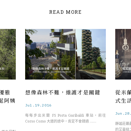
READ MORE
優雅
想像森林不難，維護才是關鍵
從米
髦阿姨
式生
Jul.19.2016
Jun.28
每每步出米蘭 FS Porta Garibaldi 車站，前往
Corso Como 大道的途中，肯定不會錯過 ……
靜謐莊嚴
的艾曼紐