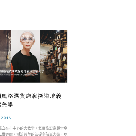
蘭風格選貨店窺探道地義
活美學
.2016
矗立在市中心的大教堂，氣度恢宏富麗堂皇
二世迴廊，潮流薈萃的蒙提拿破崙大街，以