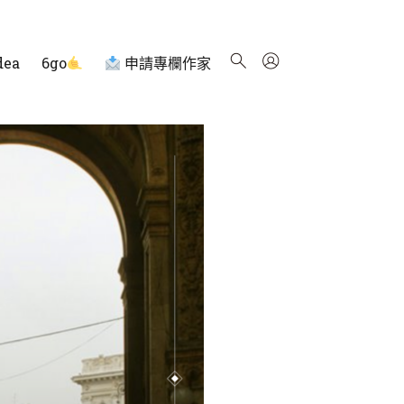
dea
6go
申請專欄作家