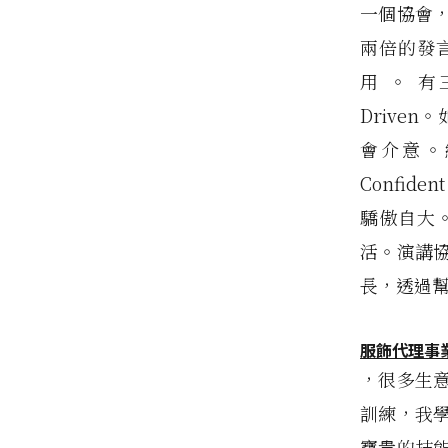
一個協會
兩倍的發
用 。 有三
Driven
會介意。經
Confid
驕傲自大
活。演講
長，透過幫
服飾代理
事
，很多生
訓練，我
寶貴的技