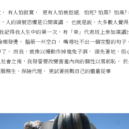
， 有人怕寂寞， 更有人怕被拒絕. 怕死? 怕黑? 怕高?
，人的頭號恐懼是公開演講 ， 也就是說，大多數人覺
 我記得我人生中的第一次，有「幸」代表班上參加演講
臉頰發燙， 腦筋一片空白， 嘴裡吐不出一個完整的句子
了， 而我，就像以慢動作掉進兔子洞， 頭先著地，但
入社會之後，我發誓要改變害羞內向的個性以雪前恥， 於
服務生，保險代理， 更試著挑戰自己的膽量從事