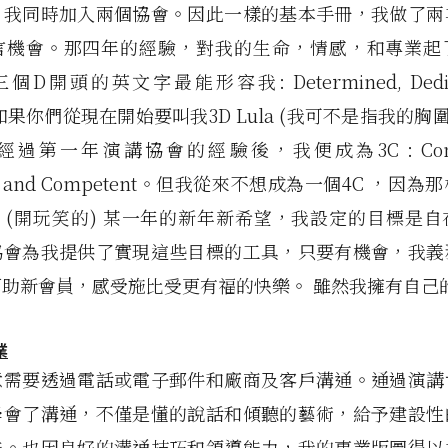
，我同時加入兩個協會。因此一樣的基本手冊，我做了兩
言機會。那四年的經驗，對我的生命，情感，和專業起
個D開頭的英文字最能形容我: Determined, Dedica
。如果你們從現在開始要叫我3D Lula (我可不是指我的胸
過第一年演講協會的經驗後，我便成為3C : Comfor
ent and Competent。但我從來不想成為一個4C ，因
。(開玩笑的) 某一年的新年新希望，我設定的目標是自
協會為我提供了實現這些目標的工具，只要有機會，我義
助新會員，感受施比受更有福的快樂。 雖然我擁有自己
業
意需要透過電話或電子郵件和廠商及客戶溝通。通過演講
學會了溝通，不僅是懂的說話和傾聽的藝術，給予建設性
能。也因良好的溝通技巧和領導能力，我的事業版圖得以