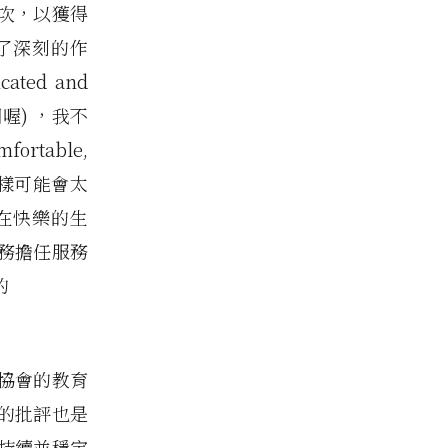
次，以獲得
了深刻的作
ted and
圍喔) ，我不
table,
為那樣可能會太
在快樂的生
務擔任服務
的
協會的教育
的批評也是
持續並穩定