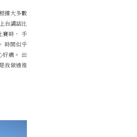
 根據大多數
得上台講話比
比賽時， 手
。 時間似乎
心好痛。 出
是我做過推