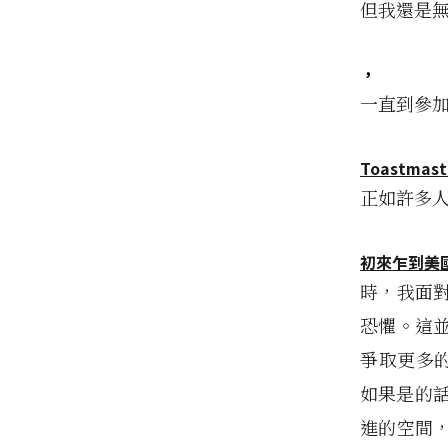
但我還是
，
一直到參
Toastmas
正如許多
初來乍到美
時，我面
恐懼。這
爭取更多
如果是的
進的空間