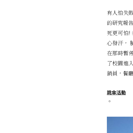
有人怕失敗
的研究報告
死更可怕!
心發汗， 
在那時暫停
了校園進
銷員，餐廳
跳傘活動
。