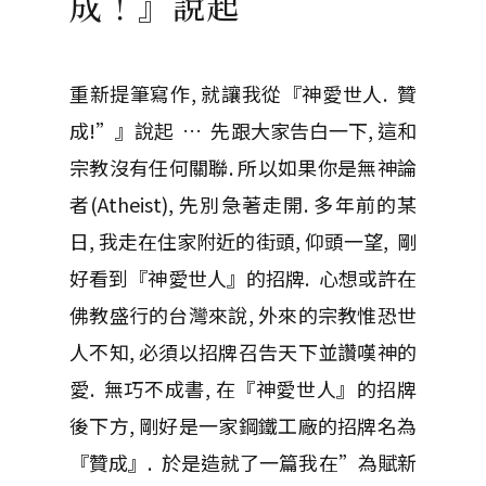
成！』說起
重新提筆寫作, 就讓我從『神愛世人. 贊
成!”』說起 … 先跟大家告白一下, 這和
宗教沒有任何關聯. 所以如果你是無神論
者(Atheist), 先別急著走開. 多年前的某
日, 我走在住家附近的街頭, 仰頭一望, 剛
好看到『神愛世人』的招牌. 心想或許在
佛教盛行的台灣來說, 外來的宗教惟恐世
人不知, 必須以招牌召告天下並讚嘆神的
愛. 無巧不成書, 在『神愛世人』的招牌
後下方, 剛好是一家鋼鐵工廠的招牌名為
『贊成』. 於是造就了一篇我在”為賦新