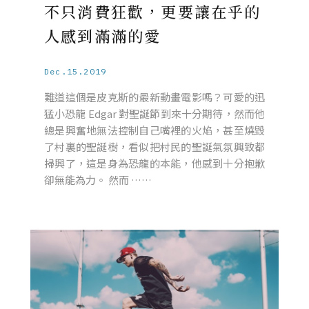
不只消費狂歡，更要讓在乎的
人感到滿滿的愛
Dec.15.2019
難道這個是皮克斯的最新動畫電影嗎？可愛的迅
猛小恐龍 Edgar 對聖誕節到來十分期待，然而他
總是興奮地無法控制自己嘴裡的火焰，甚至燒毀
了村裏的聖誕樹，看似把村民的聖誕氣氛興致都
掃興了，這是身為恐龍的本能，他感到十分抱歉
卻無能為力。 然而 ……