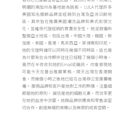
明媚的南加州為基地做為跳板， LULA 代理許多
美國知名服飾品牌並經銷到台灣及亞洲10餘地
區，其宗旨在推廣美國潮流品牌和美式街頭文
化，並確保代理經銷的買賣安全性。 她足跡遍佈
整個亞太地區，包括台灣，中國大陸，韓國，新
加坡，泰國，香港，馬來西亞，菲律賓和印尼。
她的生理時鐘可以同時在幾個不同時區，這也是
為什麼有些合作夥伴往往已經睡了幾個小時後，
竟然在半夜收到她的Email或簡訊。 你會發現她
可能今天在曼谷推展業務，隔天出現在香港開
會，而幾個小時之後她已經在台灣辦公室運籌帷
幄。 服務品牌和客戶是她對工作的熱情，注重細
節是她的原則， 誠信是她的細胞元素，而效率更
在她的血液中流竄。她與品牌供應商和零售店密
切合作，創造無縫的商機以及無限的成長空間。