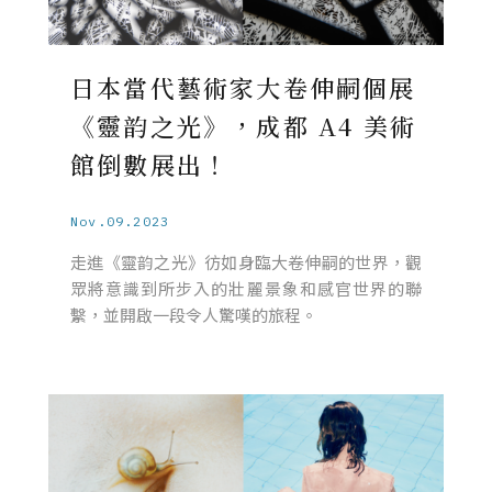
日本當代藝術家大卷伸嗣個展
《靈韵之光》，成都 A4 美術
館倒數展出！
Nov.09.2023
走進《靈韵之光》彷如身臨大卷伸嗣的世界，觀
眾將意識到所步入的壯麗景象和感官世界的聯
繫，並開啟一段令人驚嘆的旅程。