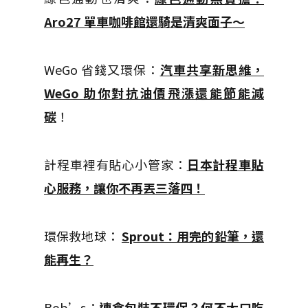
Aro27 單車咖啡館還騎是清爽面子～
WeGo 省錢又環保：
汽車共享新思維，
WeGo 助你對抗油價飛漲還能節能減
碳
！
計程車裡有貼心小管家：
日本計程車貼
心服務，讓你不再丟三落四！
環保救地球：
Sprout：用完的鉛筆，還
能再生？
Bob’s：
速食包裝不環保？何不大口吃