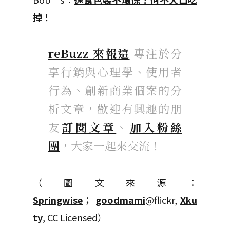
掉！
reBuzz 來報這
專注於分
享行銷與心理學、使用者
行為、創新商業個案的分
析文章，歡迎有興趣的朋
友
訂閱文章
、
加入粉絲
團
，大家一起來交流！
（圖文來源：
Springwise
；
goodmami
@flickr,
Xku
ty
, CC Licensed）