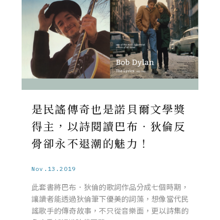
是民謠傳奇也是諾貝爾文學獎
得主，以詩閱讀巴布．狄倫反
骨卻永不退潮的魅力！
Nov.13.2019
此套書將巴布．狄倫的歌詞作品分成七個時期，
讓讀者能透過狄倫筆下優美的詞藻，想像當代民
謠歌手的傳奇故事，不只從音樂面，更以詩集的