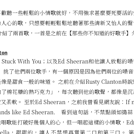
喜歡聽一些輕鬆的小情歌就好，不用強求甚麼要死要活的
勵人心的歌，只想要輕輕鬆鬆地聽著那些清新又怡人的聲
次介紹了兩首歌，一首是之前在【那些你不知道的好歌手】
ton
tuck With You；以及Ed Sheeran和他讓人放鬆
You。 挑了他們兩位歌手，有一個原因是因為他們兩位的嗓
像是甜食一般的味道。 之前在介紹Rusty Clanton時
加了棉花糖的熱巧克力」，每次聽到他的歌聲，都像是沉
柔軟。 至於Ed Sheeran，之前我曾看見網友說：If nute
t sounds like Ed Sheeran. 看到這句話，不禁點頭
候唱歌能打破好幾個人的心，但一唱起這樣的小情歌，Ed
tella，甜甜的，讓人不禁想再嘗第二口和第三口。 第一