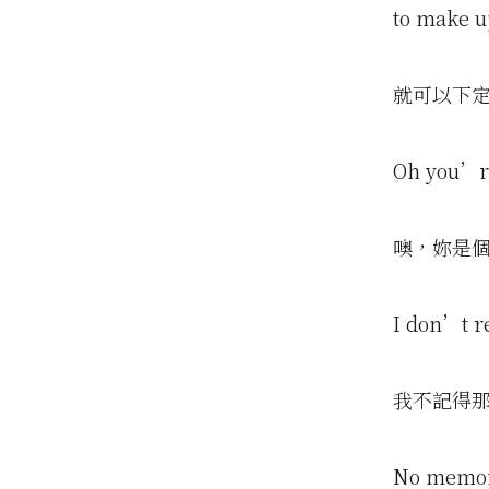
to make u
就可以下
Oh you’re
噢，妳是
I don’t 
我不記得
No memory