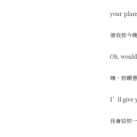
your plan
借我妳今
Oh, would
噢，妳願
I’ll give
我會給妳