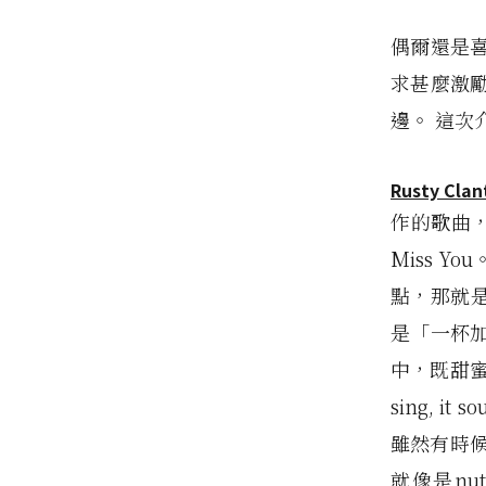
偶爾還是
求甚麼激
邊。 這
Rusty Clan
作的歌曲，S
Miss 
點，那就是
是「一杯
中，既甜蜜又
sing, i
雖然有時
就像是nu