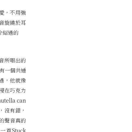
愛，不用強
音旋繞於耳
介紹過的
的嗓音所唱出的
音有一個共通
說過，他就像
浸在巧克力
lla can
如搗蒜，沒有錯，
的聲音真的
首Stuck