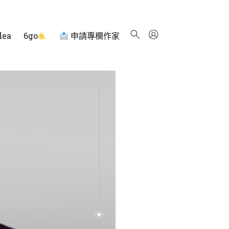
dea
6go
申請專欄作家