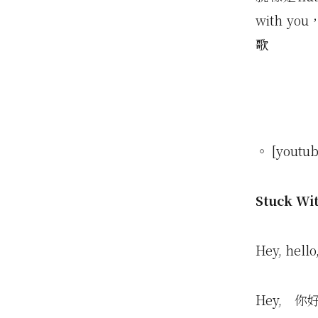
with 
歌
。 [youtub
Stuck W
Hey, hello
Hey, 