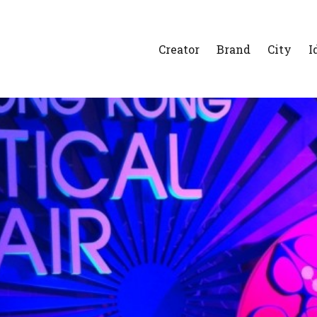
Creator
Brand
City
I