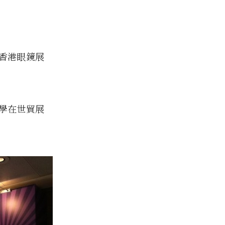
示香港眼鏡展
學在世貿展