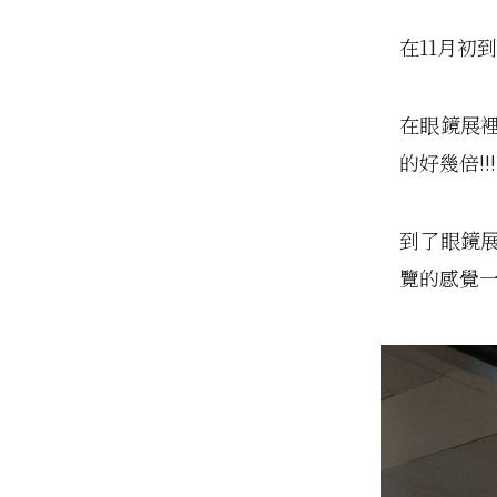
在11月初
在眼鏡展裡
的好幾倍!!!
到了眼鏡
覽的感覺