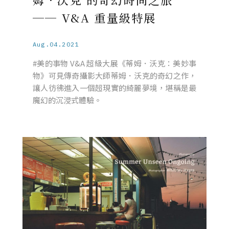
── V&A 重量級特展
Aug.04.2021
#美的事物 V&A 超級大展《蒂姆．沃克：美妙事
物》可見傳奇攝影大師蒂姆．沃克的奇幻之作，
讓人彷彿進入一個超現實的綺麗夢境，堪稱是最
魔幻的沉浸式體驗。