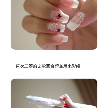
這次三菱的２款筆合體並用來彩繪