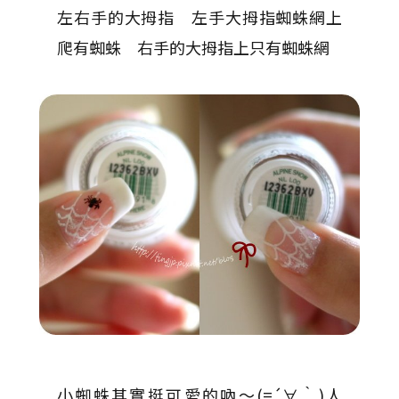
左右手的大拇指 左手大拇指蜘蛛網上
爬有蜘蛛 右手的大拇指上只有蜘蛛網
小蜘蛛其實挺可愛的吶〜(=´∀｀)人