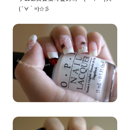
(´∀｀=)☆彡