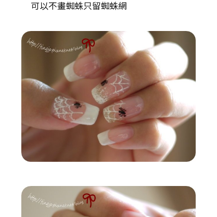
可以不畫蜘蛛只留蜘蛛網