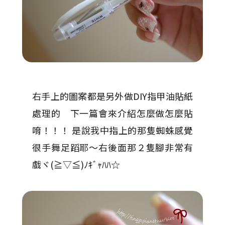
右手上的圖案都是另外做DIY指甲油貼紙
處理的 下一篇會來介紹怎麼做怎麼貼
唷！！！ 是說我中指上的那隻蜘蛛感覺
很手舞足蹈耶～右後面那２隻腳非常有
戲ヾ(≧▽≦)ﾉｷﾞｬﾊﾊ☆