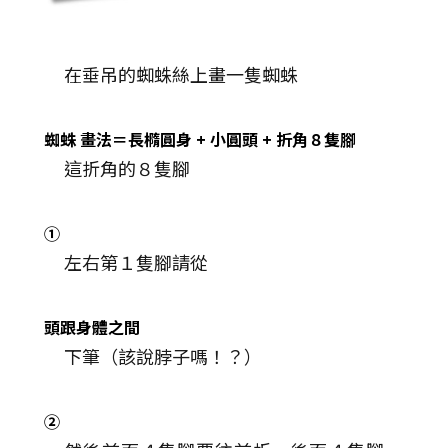
在垂吊的蜘蛛絲上畫一隻蜘蛛
蜘蛛
畫法＝長橢圓身
+
小圓頭
+
折角８隻腳
這折角的８隻腳
①
左右第１隻腳請從
頭跟身體之間
下筆（該說脖子嗎！？）
②