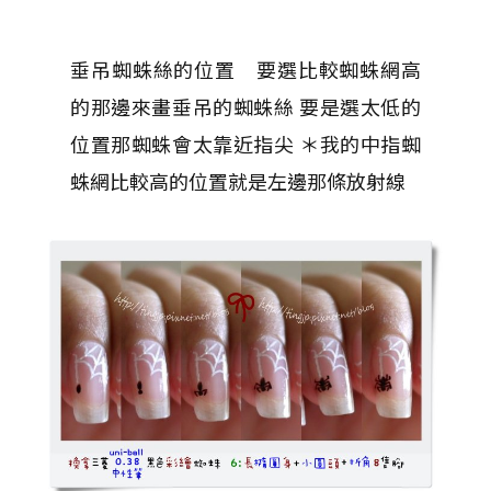
垂吊蜘蛛絲的位置 要選比較蜘蛛網高
的那邊來畫垂吊的蜘蛛絲 要是選太低的
位置那蜘蛛會太靠近指尖 ＊我的中指蜘
蛛網比較高的位置就是左邊那條放射線