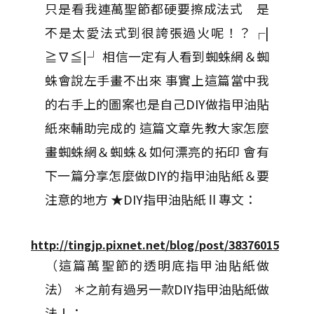
只是看我連萬聖節都硬要擦成法式 是
不是太愛法式到很誇張過火呢！？┌|
≧∇≦|┘ 相信一定有人看到蜘蛛網＆蜘
蛛會說左手畫不出來 事實上這篇當中我
的右手上的圖案也是自己DIY做指甲油貼
紙來輔助完成的 這篇文章先教大家怎麼
畫蜘蛛網＆蜘蛛＆如何漂亮的拓印 會有
下一篇分享怎麼做DIY的指甲油貼紙＆要
注意的地方 ★DIY指甲油貼紙Ⅱ專文：
http://tingjp.pixnet.net/blog/post/38376015
（這篇萬聖節的透明底指甲油貼紙做
法） ＊之前有過另一款DIY指甲油貼紙做
法Ⅰ：