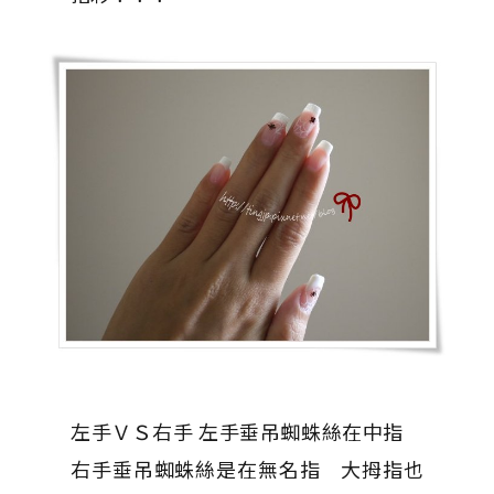
左手ＶＳ右手 左手垂吊蜘蛛絲在中指
右手垂吊蜘蛛絲是在無名指 大拇指也