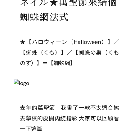
ネイル★萬聖節來結個
蜘蛛網法式
★【ハロウィーン（Halloween）】／
【蜘蛛（くも）】／【蜘蛛の巣（くも
のす）】＝【蜘蛛網】
去年的萬聖節 我畫了一款不太適合擦
去學校的皮開肉綻指彩 大家可以回顧看
一下這篇