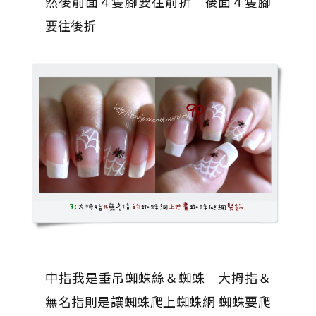
然後前面４隻腳要往前折 後面４隻腳
要往後折
中指我是垂吊蜘蛛絲＆蜘蛛 大拇指＆
無名指則是讓蜘蛛爬上蜘蛛網 蜘蛛要爬