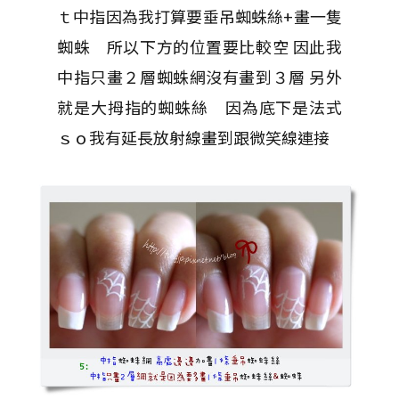
ｔ中指因為我打算要垂吊蜘蛛絲+畫一隻
蜘蛛 所以下方的位置要比較空 因此我
中指只畫２層蜘蛛網沒有畫到３層 另外
就是大拇指的蜘蛛絲 因為底下是法式
ｓｏ我有延長放射線畫到跟微笑線連接