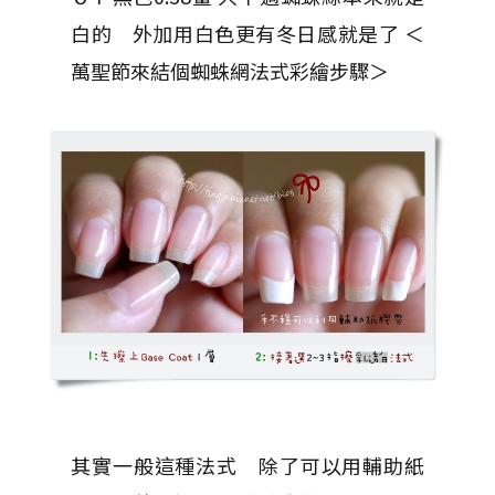
白的 外加用白色更有冬日感就是了 ＜
萬聖節來結個蜘蛛網法式彩繪步驟＞
其實一般這種法式 除了可以用輔助紙