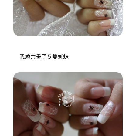
我總共畫了５隻蜘蛛