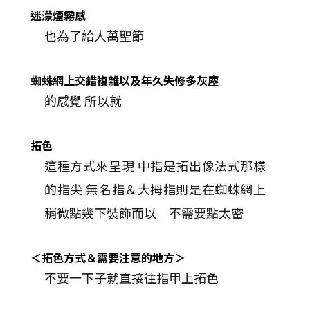
迷濛煙霧感
也為了給人萬聖節
蜘蛛網上交錯複雜以及年久失修多灰塵
的感覺 所以就
拓色
這種方式來呈現 中指是拓出像法式那樣
的指尖 無名指＆大拇指則是在蜘蛛網上
稍微點幾下裝飾而以 不需要點太密
＜拓色方式＆需要注意的地方＞
不要一下子就直接往指甲上拓色