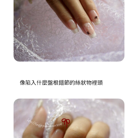
像陷入什麼盤根錯節的絲狀物裡頭