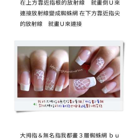
在上方靠近指根的放射線 就畫倒Ｕ來
連接放射線變成蜘蛛網 在下方靠近指尖
的放射線 就畫Ｕ來連接
大拇指＆無名指我都畫３層蜘蛛網 ｂｕ