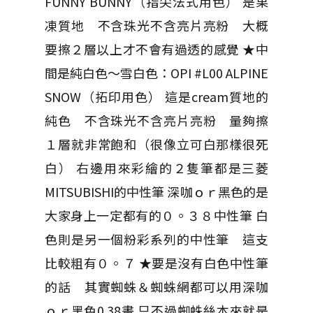
FUNNY BUNNY（指尖法式用色） 是果
凍質地 不含珠光不含亮片亮粉 大概
要擦２層以上才不會有過透的感覺 ★中
間是純白色～雪白色：OPI #L00 ALPINE
SNOW（拓印用色） 這是cream質地的
純色 不含珠光不含亮片亮粉 量夠擦
１層就非常飽和（很像立可白那樣很死
白） 右邊用來彩繪的２隻筆都是三菱
MITSUBISHI的中性筆 深咖ｏｒ黑色的是
大家身上一定都有的０。３８中性筆 白
色則是另一個粉彩系列的中性筆 這支
比較粗有０。７ ★要是沒有白色中性筆
的話 其實蜘蛛＆蜘蛛網都可以用深咖
ｏｒ黑色0.38畫 只不過蜘蛛絲本來就是