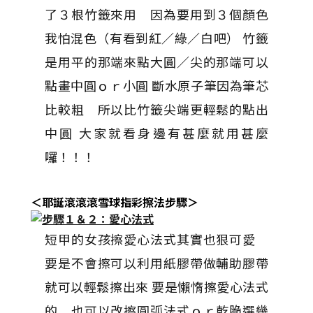
了３根竹籤來用 因為要用到３個顏色
我怕混色（有看到紅／綠／白吧） 竹籤
是用平的那端來點大圓／尖的那端可以
點畫中圓ｏｒ小圓 斷水原子筆因為筆芯
比較粗 所以比竹籤尖端更輕鬆的點出
中圓 大家就看身邊有甚麼就用甚麼
囉！！！
＜耶誕滾滾滾雪球指彩擦法步驟＞
短甲的女孩擦愛心法式其實也狠可愛
要是不會擦可以利用紙膠帶做輔助膠帶
就可以輕鬆擦出來 要是懶惰擦愛心法式
的 也可以改擦圓弧法式ｏｒ乾脆選幾