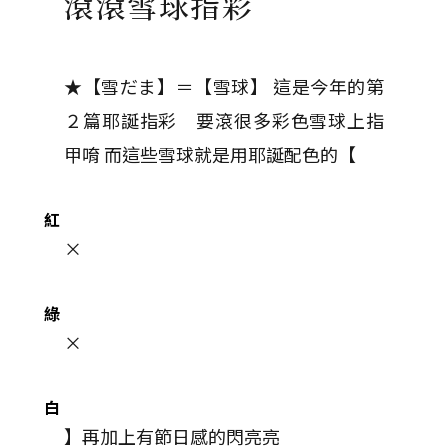
滾滾雪球指彩
★【雪だま】＝【雪球】 這是今年的第
２篇耶誕指彩 要滾很多彩色雪球上指
甲唷 而這些雪球就是用耶誕配色的【
紅
×
綠
×
白
】再加上有節日感的閃亮亮