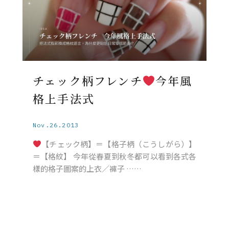
チェック柄フレンチ
今年風
格上手法式
Nov.26.2013
【チェック柄】＝【格子柄（こうしがら）】
＝【格紋】 今年從春夏到秋冬都可以看到各式各
樣的格子圖案的上衣／褲子 ……