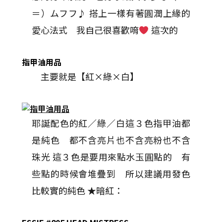
＝）ムフフ♪ 搭上一樣有著圓潤上緣的
愛心法式 我自己很喜歡唷
這次的
指甲油用品
主要就是【紅×綠×白】
耶誕配色的紅／綠／白這３色指甲油都
是純色 都不含亮片也不含亮粉也不含
珠光 這３色是要用來點水玉圓點的 有
些點的時候會堆疊到 所以建議用發色
比較實的純色 ★暗紅：