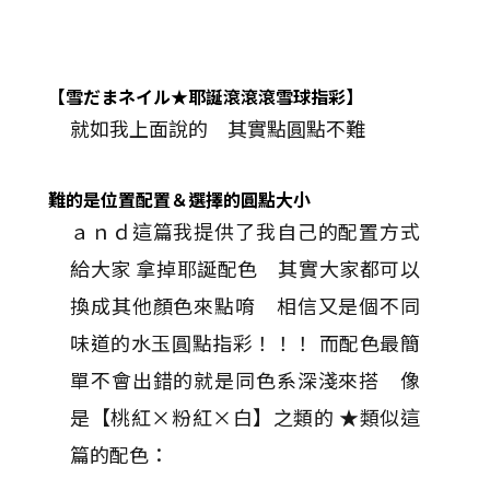
【雪だまネイル★耶誕滾滾滾雪球指彩】
就如我上面說的 其實點圓點不難
難的是位置配置＆選擇的圓點大小
ａｎｄ這篇我提供了我自己的配置方式
給大家 拿掉耶誕配色 其實大家都可以
換成其他顏色來點唷 相信又是個不同
味道的水玉圓點指彩！！！ 而配色最簡
單不會出錯的就是同色系深淺來搭 像
是【桃紅×粉紅×白】之類的 ★類似這
篇的配色：