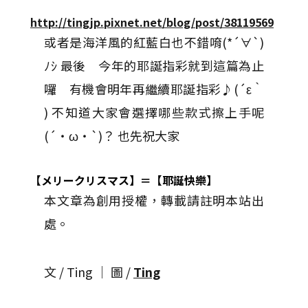
http://tingjp.pixnet.net/blog/post/38119569
或者是海洋風的紅藍白也不錯唷(*´∀`)
ﾉｼ 最後 今年的耶誕指彩就到這篇為止
囉 有機會明年再繼續耶誕指彩♪(´ε｀
) 不知道大家會選擇哪些款式擦上手呢
(´・ω・`)？ 也先祝大家
【メリークリスマス】＝【耶誕快樂】
本文章為創用授權，轉載請註明本站出
處。
文 / Ting │ 圖 /
Ting