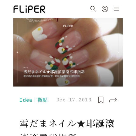
Idea｜觀點
Dec.17.2013
雪だまネイル★耶誕滾