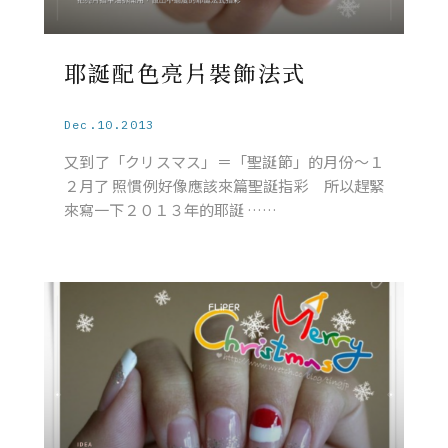
耶誕配色亮片裝飾法式
Dec.10.2013
又到了「クリスマス」＝「聖誕節」的月份～１
２月了 照慣例好像應該來篇聖誕指彩 所以趕緊
來寫一下２０１３年的耶誕 ……