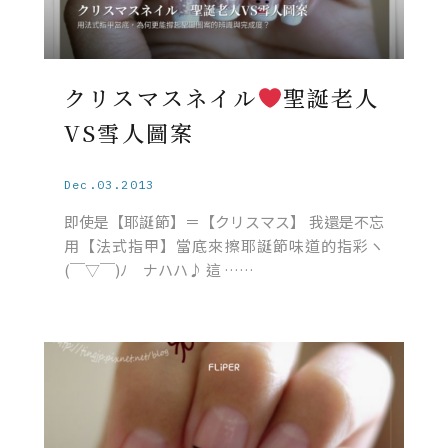
クリスマスネイル
聖誕老人
VS雪人圖案
Dec.03.2013
即使是【耶誕節】＝【クリスマス】 我還是不忘
用【法式指甲】當底來擦耶誕節味道的指彩ヽ
(￣▽￣)ﾉ ナハハ♪ 這 ……