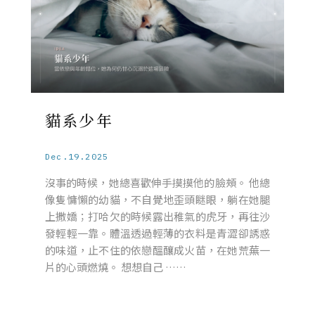
貓系少年
Dec.19.2025
沒事的時候，她總喜歡伸手摸摸他的臉頰。 他總
像隻慵懶的幼貓，不自覺地歪頭瞇眼，躺在她腿
上撒嬌；打哈欠的時候露出稚氣的虎牙，再往沙
發輕輕一靠。體溫透過輕薄的衣料是青澀卻誘惑
的味道，止不住的依戀醞釀成火苗，在她荒蕪一
片的心頭燃燒。 想想自己 ……