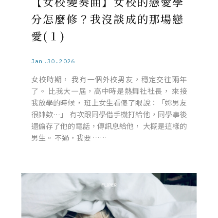
【女校變奏曲】女校的戀愛學
分怎麼修？我沒談成的那場戀
愛(１)
Jan.30.2026
女校時期， 我有一個外校男友，穩定交往兩年
了。 比我大一屆，高中時是熱舞社社長， 來接
我放學的時候， 班上女生看傻了眼說：「妳男友
很帥欸…」 有次跟同學借手機打給他，同學事後
還偷存了他的電話，傳訊息給他， 大概是這樣的
男生。 不過，我要 ……