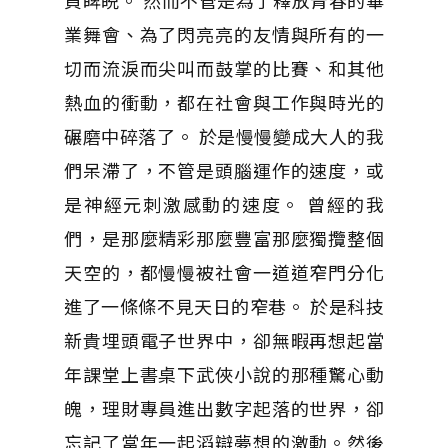
負睥睨。 然而不管是為了釋放青春的畢
業舞會、為了閃亮亮的友情與所有的一
切而流淚而尖叫而鼓掌的比賽、和其他
熱血的衝動，都在社會與工作與時光的
碾磨中碎落了。 於是慢慢變成大人的我
們呆滯了，不管是頭腦運作的速度，或
是神經元刺激感動的速度。 曾經的我
們，是那麼精彩那麼豐富那麼獨攬整個
天空的，都慢慢被社會一道道窄門分化
進了一條條不見天日的窄巷。 於是科技
新貴埋頭電子世界中，卻無暇再想起當
年課堂上書桌下武俠小說的那種驚心動
魄，理財專員進出數字起落的世界，卻
忘記了當年一起滔辯夢想的激動。然後