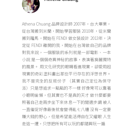
Athena Chuang 品牌設計師 2007年，台大畢業，
從台灣搬到米蘭，開始學習服裝 2010年，從米蘭
搬到羅馬，開始在 FENDI 做女裝設計 2013年，決
定從 FENDI 離開的我，開始在台灣做自己的品牌
對我來說，一個服裝的系列就是一部電影、一本
小說 是一個個奇異神秘的故事，表演著旖麗獨特
的風景。 用文化研究的眼睛看進現實，卻愛用超
現實的奇彩塗料畫出那些平行存在的浮想世界。
我不是完全的反叛份子 （其實自己定位為保守
派）只是想追求一點點的不一樣 好像常可以靠著
小聰明偷懶，但其實也不是真的天才 做什麼都要
照著自己走兩步坐下來休息一下的閒適步調 被人
一直催促好像最後就會變得亂七八糟 沒有一定要
賺大錢的野心，但是希望能活得自在又耀眼 人生
走這一遭，只想把所有可以玩的都隨興玩一遍