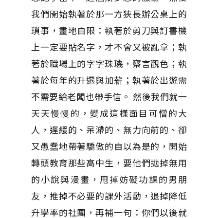
我們開始執著於那一方狹長辦公桌上的
瑣事，畫地自限：執著於剪刀與訂書機
上一定要貼名字，才不會又被亂拿；執
著於職場上的字字珠璣，察言觀色；執
著於每年的升遷與加薪；執著於出遊需
不需要給老闆也帶手信。 然後我們就一
天天慢慢的，變成這樣面目可憎的大
人，遲緩的、呆滯的、無力向前的、卻
又愚蠢地帶著驕傲的自以為是的，開始
轉頭教育那些高中生，要他們拋掉無用
的小說與漫畫，甩掉妨礙功課的男朋
友，推掉不必要的課外活動，退掉降低
升學率的社團，再補一句：你們以後就