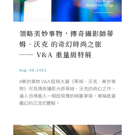
領略美妙事物，傳奇攝影師蒂
姆．沃克 的奇幻時尚之旅
── V&A 重量級特展
Aug.04.2021
#美的事物 V&A 超級大展《蒂姆．沃克：美妙事
物》可見傳奇攝影大師蒂姆．沃克的奇幻之作，
讓人彷彿進入一個超現實的綺麗夢境，堪稱是最
魔幻的沉浸式體驗。