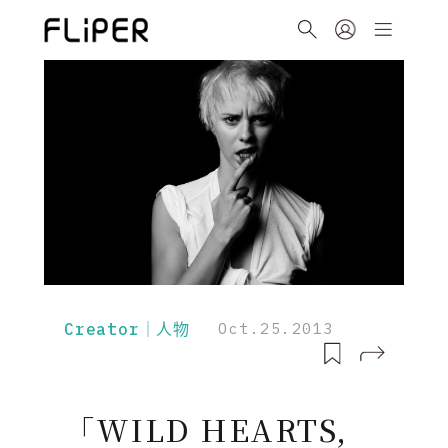
Creator｜人物
Oct.25.2013
「WILD HEARTS,