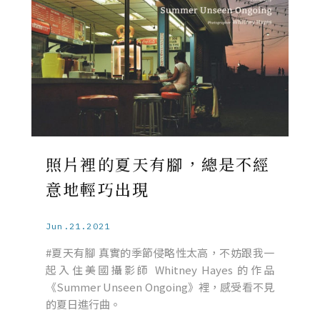
照片裡的夏天有腳，總是不經
意地輕巧出現
Jun.21.2021
#夏天有腳 真實的季節侵略性太高，不妨跟我一
起入住美國攝影師 Whitney Hayes 的作品
《Summer Unseen Ongoing》裡，感受看不見
的夏日進行曲。