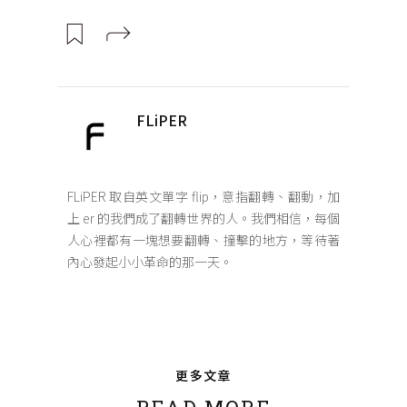
FLiPER
FLiPER 取自英文單字 flip，意指翻轉、翻動，加
上 er 的我們成了翻轉世界的人。我們相信，每個
人心裡都有一塊想要翻轉、撞擊的地方，等待著
內心發起小小革命的那一天。
更多文章