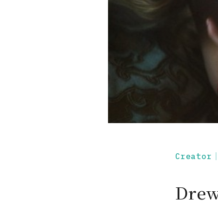
Creato
Dre