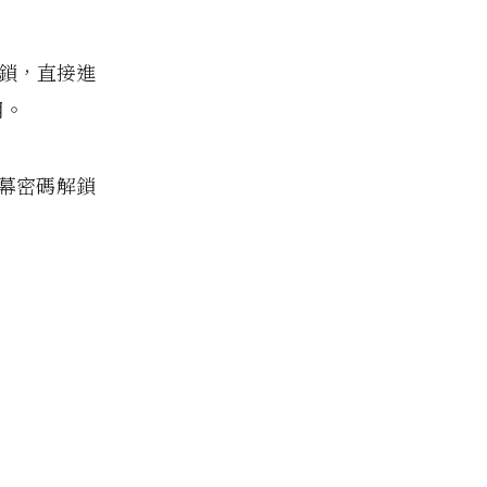
解鎖，直接進
用。
螢幕密碼解鎖