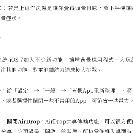
二：若是上述作法還是讓你覺得頭暈目眩，放下手機讓
頭暈症狀。
電
統 iOS 7加入不少新功能，擴增背景應用程式，大
專注其他功能，對電池續航力造成極大挑戰。
：從「設定」→「一般」→「背景App重新整理」，將
，或者選擇性關閉一些不常用的App，可節省一些電力
二：
關閉
AirDrop
。
AirDrop共享傳輸功能，可以很方
此分享，它預設是「開啟」的狀態，所以當你進入桌面時