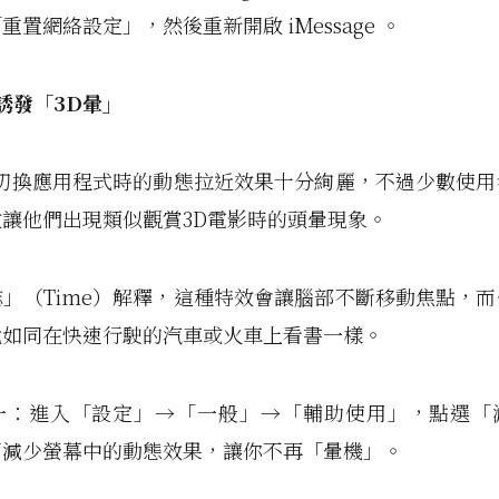
重置網絡設定」，然後重新開啟 iMessage 。
誘發「3D
暈」
系統切換應用程式時的動態拉近效果十分絢麗，不過少數使
讓他們出現類似觀賞3D電影時的頭暈現象。
」（Time）解釋，這種特效會讓腦部不斷移動焦點，
就如同在快速行駛的汽車或火車上看書一樣。
一：進入「設定」→「一般」→「輔助使用」，點選「
可減少螢幕中的動態效果，讓你不再「暈機」。