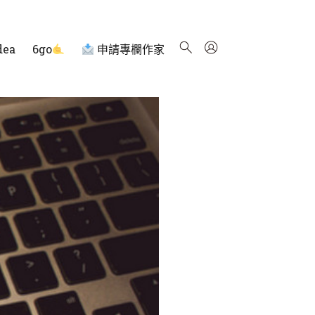
dea
6go
申請專欄作家