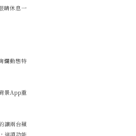
眼睛休息一
玩絢爛動態特
背景App重
。
便的讓兩台蘋
，這項功能