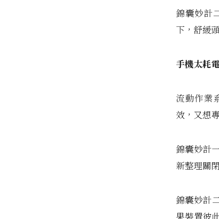
錦囊妙計
下，舒緩
手機太耗
流動作業系
效，又想
錦囊妙計一
新整理關閉
錦囊妙計
果裝置彼