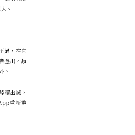
很大。
不過，在它
者登出。蘋
之外。
陸續出爐。
pp重新整