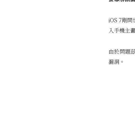
iOS 7
入手機主
由於問題茲
漏洞。