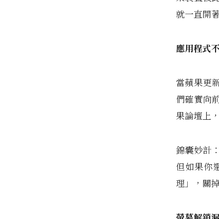
就一直開
應用程式
當蘋果更
們確實向
果論壇上，
錦囊妙計
但如果你
理」，關
螢幕解鎖