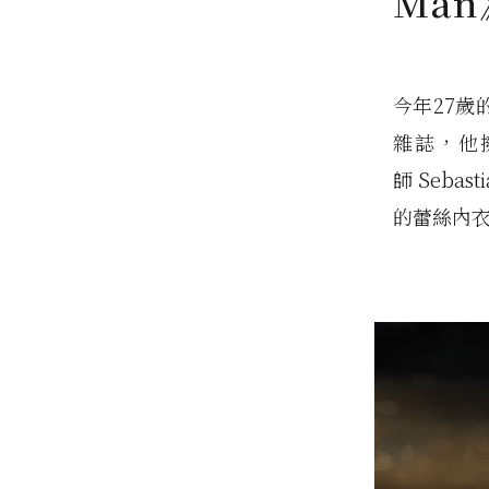
Ma
今年27歲
雜誌，他擁
師 Seba
的蕾絲內