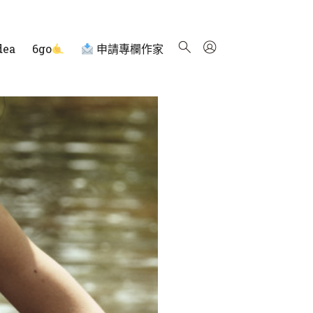
dea
6go
申請專欄作家