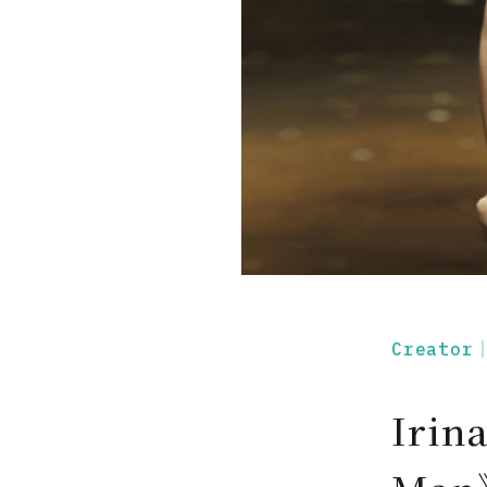
Creato
Iri