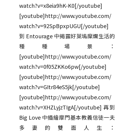
watch?v=x8eia9hK-K0[/youtube]
[youtube]http://www.youtube.com/
watch?v=92SpBpxpUGU[/youtube]
到 Entourage 中揭露好萊塢糜爛生活的
種種場景：
[youtube]http://www.youtube.com/
watch?v=0f05ZKKo6pw[/youtube]
[youtube]http://www.youtube.com/
watch?v=GItr84eS5jk[/youtube]
[youtube]http://www.youtube.com/
watch?v=XHZLyjzTIgA[/youtube] 再到
Big Love 中描繪摩門基本教義信徒一夫
多妻的雙面人生：