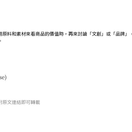
用原料和素材來看商品的價值時，再來討論「文創」或「品牌」
。
a
se)
附原文連結即可轉載