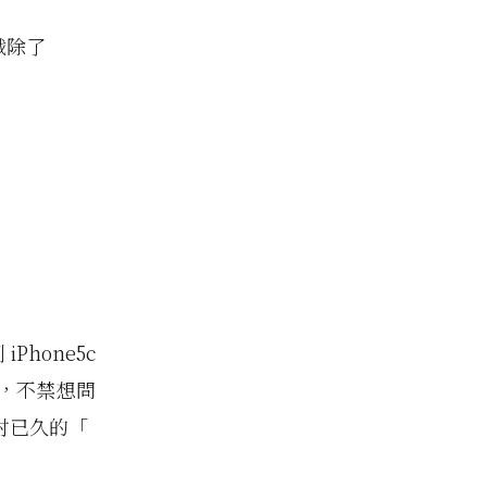
戲除了
Phone5c
，不禁想問
討已久的「