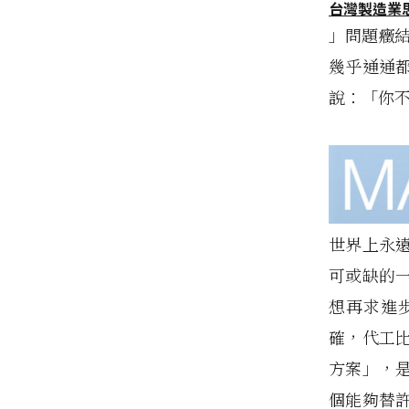
台灣製造業
」問題癥
幾乎通通
說：「你
世界上永
可或缺的
想再求進
確，代工
方案」，
個能夠替