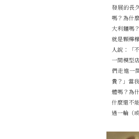
發展的長
嗎？為什
大利麵嗎
就是顆檸
人說：「
一間模型
們走進一
貴？」當我
體嗎？為
什麼還不
過一輪（