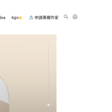
dea
6go
申請專欄作家