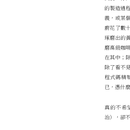
的製造過
義，或某
廚花了數
琢磨出的
磨高級咖
在其中；
除了看不
程式碼精
已，憑什
真的不希
治），卻