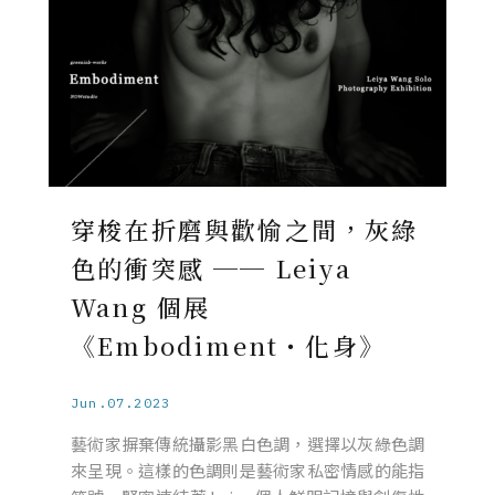
穿梭在折磨與歡愉之間，灰綠
色的衝突感 ── Leiya
Wang 個展
《Embodiment・化身》
Jun.07.2023
藝術家摒棄傳統攝影黑白色調，選擇以灰綠色調
來呈現。這樣的色調則是藝術家私密情感的能指