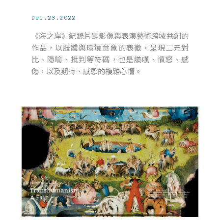
Dec.23.2022
《海之岸》紀錄片是影像與表演藝術跨域共創的
作品，以肢體與環境意象的表徵，呈現二元對
比、隱喻、批判等符碼，也是讚嘆、憤怒、感
傷，以及期待、感恩的複雜心情。