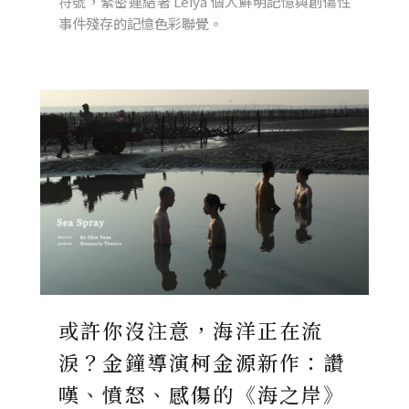
符號，緊密連結著 Leiya 個人鮮明記憶與創傷性
事件殘存的記憶色彩聯覺。
或許你沒注意，海洋正在流
淚？金鐘導演柯金源新作：讚
嘆、憤怒、感傷的《海之岸》