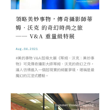
領略美妙事物，傳奇攝影師蒂
姆．沃克 的奇幻時尚之旅
── V&A 重量級特展
Aug.04.2021
#美的事物 V&A 超級大展《蒂姆．沃克：美妙事
物》可見傳奇攝影大師蒂姆．沃克的奇幻之作，
讓人彷彿進入一個超現實的綺麗夢境，堪稱是最
魔幻的沉浸式體驗。