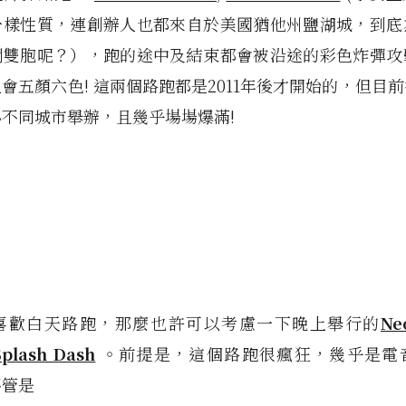
一樣性質，連創辦人也都來自於美國猶他州鹽湖城，到底
鬧雙胞呢？），跑的途中及結束都會被沿途的彩色炸彈攻
會五顏六色! 這兩個路跑都是2011年後才開始的，但目
不同城市舉辦，且幾乎場場爆滿!
喜歡白天路跑，那麼也許可以考慮一下晚上舉行的
Ne
Splash Dash
。前提是，這個路跑很瘋狂，幾乎是電
不管是