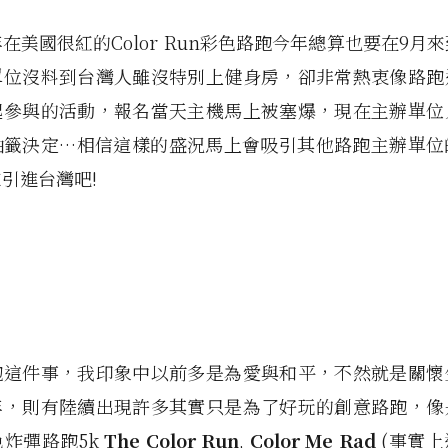
在美國很紅的Color Run彩色路跑今年總算也要在9月
單位沒料到台灣人雖沒特別上健身房，卻非常熱衷像路跑
起參與的活動，報名當天主機馬上被塞爆，現在主辦單位
抽籤決定…相信這樣的盛況馬上會吸引其他路跑主辦單位
引進台灣吧!
跑這件事，我印象中以前多是為愛與和平，不然就是關懷
年，則有陸續出現許多其實只是為了好玩的創意路跑，像
炸彈路跑5k
The Color Run
,
Color Me Rad
(事實上