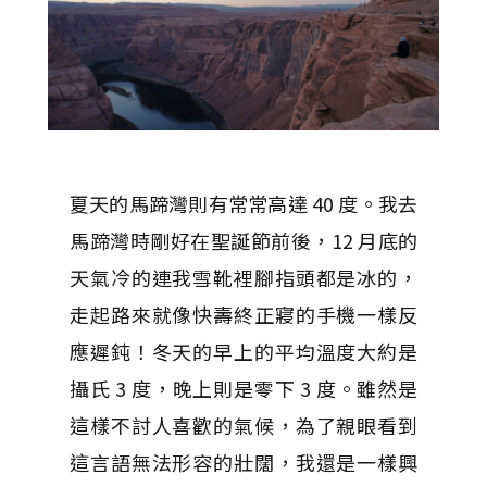
夏天的馬蹄灣則有常常高達 40 度。我去
馬蹄灣時剛好在聖誕節前後，12 月底的
天氣冷的連我雪靴裡腳指頭都是冰的，
走起路來就像快壽終正寢的手機一樣反
應遲鈍！冬天的早上的平均溫度大約是
攝氏 3 度，晚上則是零下 3 度。雖然是
這樣不討人喜歡的氣候，為了親眼看到
這言語無法形容的壯闊，我還是一樣興