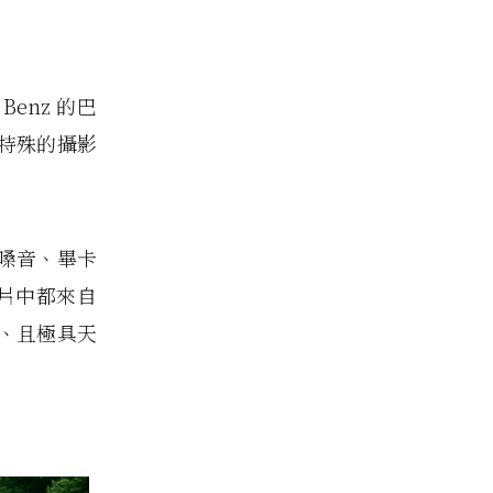
 Benz 的巴
特殊的攝影
的粗曠嗓音、畢卡
筆，照片中都來自
、且極具天