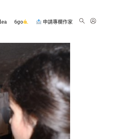
dea
6go
申請專欄作家