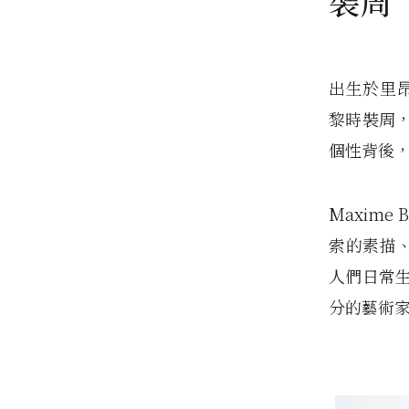
裝周
出生於里昂的攝
黎時裝周
個性背後
Maxime 
索的素描、 B
人們日常
分的藝術