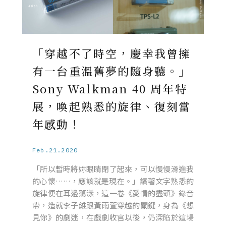
「穿越不了時空，慶幸我曾擁
有一台重溫舊夢的隨身聽。」
Sony Walkman 40 周年特
展，喚起熟悉的旋律、復刻當
年感動！
Feb.21.2020
「所以暫時將妳眼睛閉了起來，可以慢慢滑進我
的心懷……，應該就是現在。」讀著文字熟悉的
旋律便在耳邊蕩漾，這一卷《愛情的盡頭》錄音
帶，造就李子維跟黃雨萱穿越的關鍵，身為《想
見你》的劇迷，在戲劇收官以後，仍深陷於這場