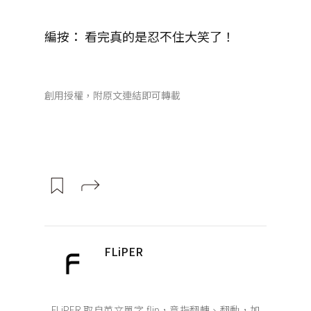
編按： 看完真的是忍不住大笑了！
創用授權，附原文連結即可轉載
FLiPER
FLiPER 取自英文單字 flip，意指翻轉、翻動，加