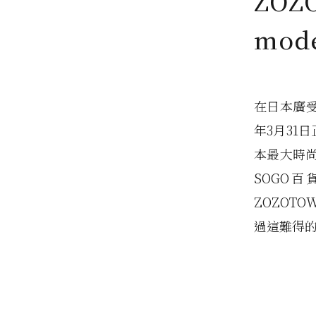
ZOZ
mo
在日本廣受女
年3月31日
本最大時
SOGO百
ZOZOT
過這難得的