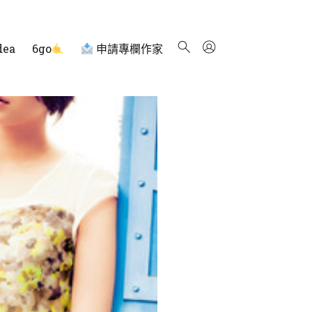
dea
6go
申請專欄作家