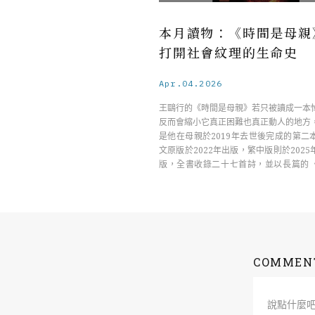
本月讀物：《時間是母親
打開社會紋理的生命史
Apr.04.2026
王鷗行的《時間是母親》若只被讀成一本
反而會縮小它真正困難也真正動人的地方
是他在母親於2019年去世後完成的第二
文原版於2022年出版，繁中版則於202
版，全書收錄二十七首詩，並以長篇的
……
COMMEN
說點什麼