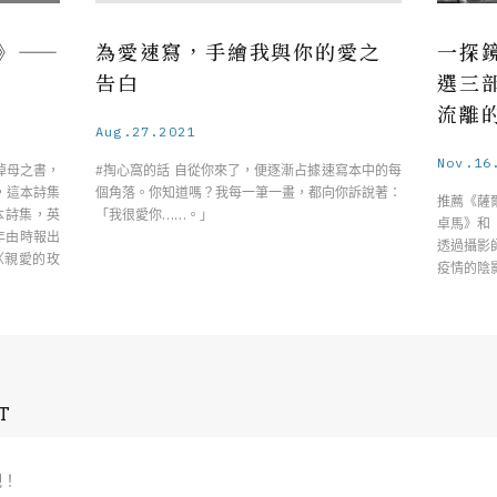
》——
為愛速寫，手繪我與你的愛之
一探
告白
選三
流離
Aug.27.2021
Nov.16
悼母之書，
#掏心窩的話 自從你來了，便逐漸占據速寫本中的每
，這本詩集
個角落。你知道嗎？我每一筆一畫，都向你訴說著：
推薦《薩
本詩集，英
「我很愛你……。」
卓馬》和
5年由時報出
透過攝影
〈親愛的玫
疫情的陰
T
吧！