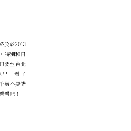
終於於2013
開幕，特別和日
只要至台北
，說出「看了
。千萬不要錯
中看看吧！