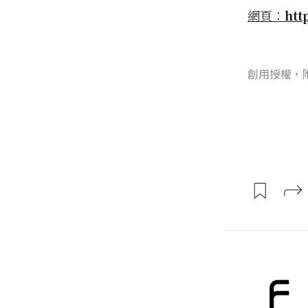
網頁：
htt
創用授權，