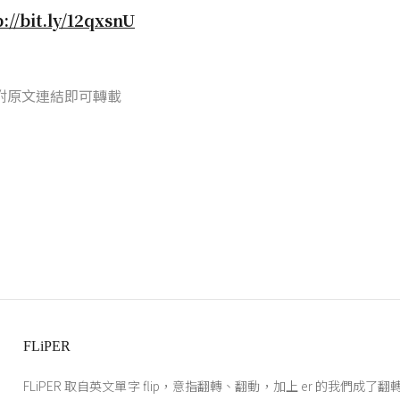
p://bit.ly/12qxsnU
附原文連結即可轉載
FLiPER
FLiPER 取自英文單字 flip，意指翻轉、翻動，加上 er 的我們成了