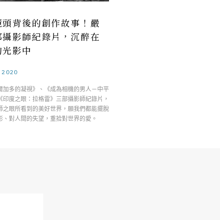
鏡頭背後的創作故事！嚴
部攝影師紀錄片，沉醉在
的光影中
.2020
爾加多的凝視》、《成為相機的男人－中平
《印度之眼：拉格雷》三部攝影師紀錄片，
師之眼所看到的美好世界，願我們都能擺脫
影、對人間的失望，重拾對世界的愛。