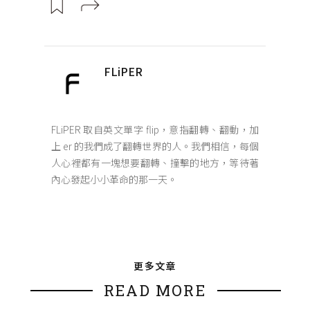
FLiPER
FLiPER 取自英文單字 flip，意指翻轉、翻動，加
上 er 的我們成了翻轉世界的人。我們相信，每個
人心裡都有一塊想要翻轉、撞擊的地方，等待著
內心發起小小革命的那一天。
更多文章
READ MORE