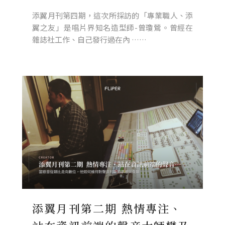
添翼月刊第四期，這次所採訪的「專業職人、添
翼之友」是唱片界知名造型師-曾瓊鶯。曾經在
雜誌社工作、自己發行過在內 ……
添翼月刊第二期 熱情專注、