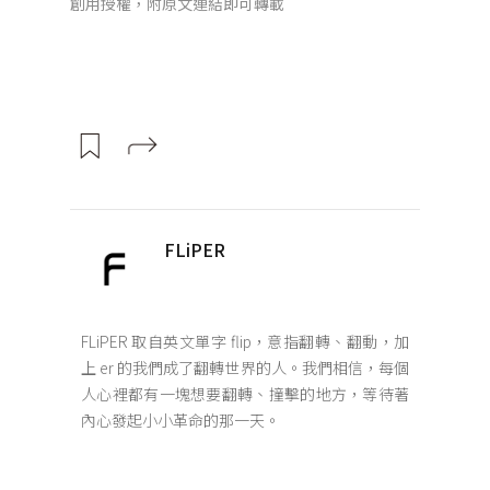
創用授權，附原文連結即可轉載
FLiPER
FLiPER 取自英文單字 flip，意指翻轉、翻動，加
上 er 的我們成了翻轉世界的人。我們相信，每個
人心裡都有一塊想要翻轉、撞擊的地方，等待著
內心發起小小革命的那一天。