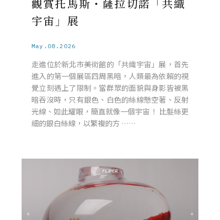
觀賞托馬斯・薩拉切諾「共織
宇宙」展
May.08.2026
走進位於新北市美術館的「共織宇宙」展，首先
進入的第一個展區四周黑暗，人類最為依賴的視
覺立刻遇上了限制。當群眾的面貌與身影皆被黑
暗吞沒時，只有銀色、白色的絲線懸空著、反射
光線、如此耀眼，簡直就像一個宇宙！ 比髮絲更
細的銀白絲線，以繁複的方 ……