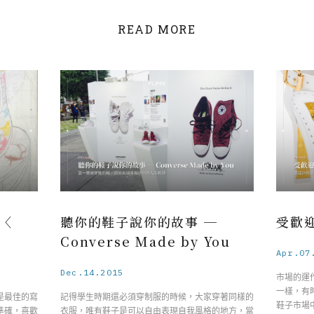
READ MORE
l〈
聽你的鞋子說你的故事 ─
受歡迎
Converse Made by You
Apr.07
Dec.14.2015
市場的運
一樣，有
是最佳的寫
記得學生時期還必須穿制服的時候，大家穿著同樣的
鞋子市場
準確，喜歡
衣服，唯有鞋子是可以自由表現自我風格的地方，當