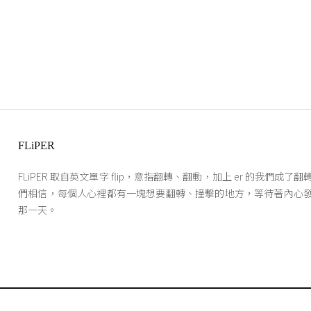
FLiPER
FLiPER 取自英文單字 flip，意指翻轉、翻動，加上 er 的我們成了
們相信，每個人心裡都有一塊想要翻轉、撞擊的地方，等待著內心
那一天。