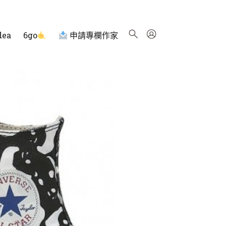
dea
6go
申請專欄作家