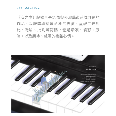
Dec.23.2022
《海之岸》紀錄片是影像與表演藝術跨域共創的
作品，以肢體與環境意象的表徵，呈現二元對
比、隱喻、批判等符碼，也是讚嘆、憤怒、感
傷，以及期待、感恩的複雜心情。