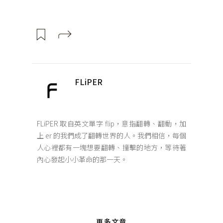
FLiPER
FLiPER 取自英文單字 flip，意指翻轉、翻動，加
上 er 的我們成了翻轉世界的人。我們相信，每個
人心裡都有一塊想要翻轉、撞擊的地方，等待著
內心發起小小革命的那一天。
更多文章