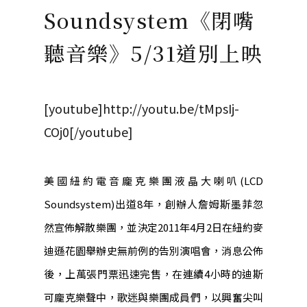
Soundsystem《閉嘴
聽音樂》5/31道別上映
[youtube]http://youtu.be/tMpsIj-
COj0[/youtube]
美國紐約電音龐克樂團液晶大喇叭(LCD
Soundsystem)出道8年，創辦人詹姆斯墨菲忽
然宣佈解散樂團，並決定2011年4月2日在紐約麥
迪遜花園舉辦史無前例的告別演唱會，消息公佈
後，上萬張門票迅速完售，在連續4小時的迪斯
可龐克樂聲中，歌迷與樂團成員們，以興奮尖叫