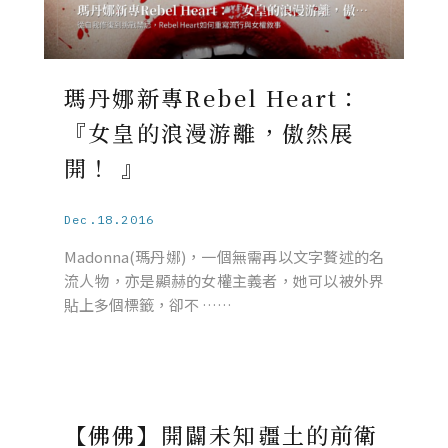
瑪丹娜新專Rebel Heart：
『女皇的浪漫游離，傲然展
開！ 』
Dec.18.2016
Madonna(瑪丹娜)，一個無需再以文字贅述的名
流人物，亦是顯赫的女權主義者，她可以被外界
貼上多個標籤，卻不 ……
【佛佛】開闢未知疆土的前衛