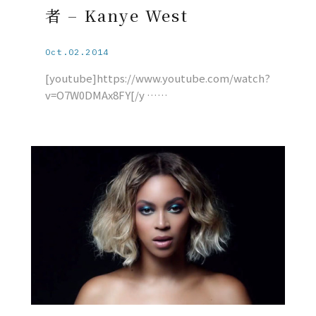
者 – Kanye West
Oct.02.2014
[youtube]https://www.youtube.com/watch?
v=O7W0DMAx8FY[/y ……