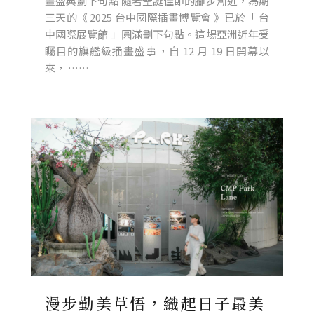
畫盛典劃下句點 隨著聖誕佳節的腳步漸近，為期
三天的《 2025 台中國際插畫博覽會 》已於「 台
中國際展覽館 」圓滿劃下句點。這場亞洲近年受
矚目的旗艦級插畫盛事，自 12 月 19 日開幕以
來， ……
漫步勤美草悟，織起日子最美