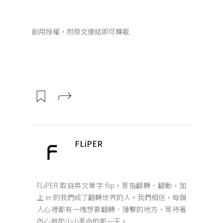
創用授權，附原文連結即可轉載
FLiPER
FLiPER 取自英文單字 flip，意指翻轉、翻動，加
上 er 的我們成了翻轉世界的人。我們相信，每個
人心裡都有一塊想要翻轉、撞擊的地方，等待著
內心發起小小革命的那一天。