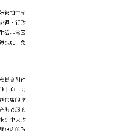
妹被抽中參
家裡，行政
生活非常困
獵技能，免
願機會對你
地上仰，旁
麵包店的孩
奇裝異服的
來到中央政
麵包店的孩