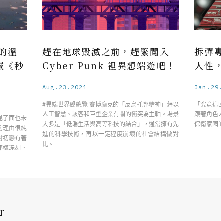
的溫
趕在地球毀滅之前，趕緊闖入
拆彈
誠《秒
Cyber Punk 裡異想端遊吧！
人性
Aug.23.2021
Jan.29
#異端世界觀總覽 賽博龐克的「反烏托邦精神」藉以
「究竟這
人工智慧、駭客和巨型企業有關的衝突為主軸。場景
跟著角色
見了面也未
大多是「低端生活與高等科技的結合」，通常擁有先
保衛家國
的理由很純
進的科學技術，再以一定程度崩壞的社會結構做對
對初戀有著
比。
那樣深刻。
T