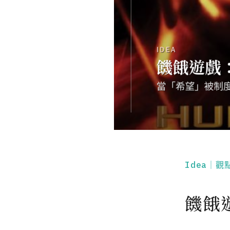
Idea｜觀
饑餓