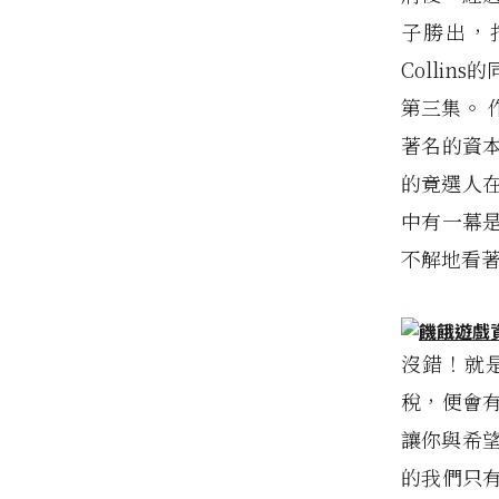
子勝出，
Colli
第三集。
著名的資
的竟選人
中有一幕
不解地看
沒錯！就
稅，便會
讓你與希
的我們只