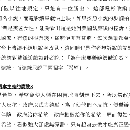
打破以往地規定，只能有一位勝出。 這部電影改編自Su
ns的同名小說，而電影續集就快上映，如果按照小說的步調
 作者是美國女性，能夠看出這是她對美國觀察後的控訴，
本國家，有錢的很有錢，貧窮便非常貧窮，每次選舉都會
在台上濤濤不絕地說著政見，這同時也是作者想訴說的論點
是總統對饑餓遊戲設計者說：「為什麼要舉辦饑餓遊戲？
著總統，而總統只說了兩個字「希望」。
是希望，希望會使人類在困苦地時刻走下去，所以當政
有人反抗，政府以武力鎮壓，為了使他們不反抗，便舉辦
望伴隨，政府給你希望，政府摧毀給你的希望，周而復始。
有希望，看似強大卻虛無漂渺，只有起身去做才能真正變