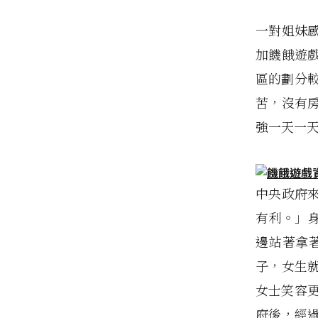
一對姐妹
加饑餓遊
區的劃分
苦，沒有
強一天一
中央政府
有利。」
邊站著拿
子，女生
女士笑容
府後，經