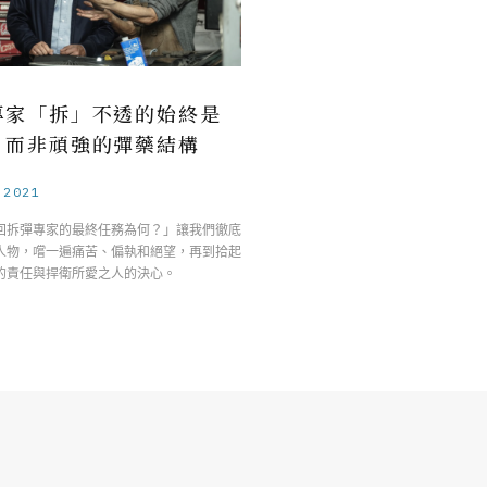
專家「拆」不透的始終是
，而非頑強的彈藥結構
.2021
回拆彈專家的最終任務為何？」讓我們徹底
人物，嚐一遍痛苦、偏執和絕望，再到拾起
的責任與捍衛所愛之人的決心。