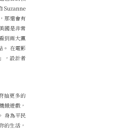
zanne
拍，那還會有
美國是非常
看到兩大黨
。 在電影
」，設計者
府抽更多的
饑餓遊戲，
 身為平民
你的生活，