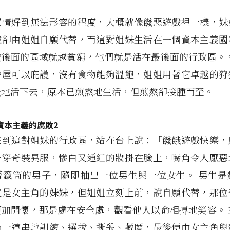
感情好到無法形容的程度，大概就像饑惡遊戲裡一樣，妹
戲卻由姐姐自願代替，而這對姐妹生活在一個資本主義國
較後面的區域就越貧窮，他們就是活在最後面的行政區。 
房屋可以庇護，沒有食物能夠溫飽，姐姐用著它卓越的狩
天地活下去，原本已煎熬地生活，但煎熬卻接腫而至。
來到這對姐妹的行政區，站在台上說：「饑餓遊戲快樂，
身穿奇裝異服，慘白又通紅的妝掛在臉上，嘴角令人厭惡
著籤筒的男子，隨即抽出一位男生與一位女生。 男生是
就是女主角的妹妹，但姐姐立刻上前，說自願代替，那位
更加開懷，那是處在安全處，觀看他人以命相搏地笑容。 
過一連串地訓練、選拔、撕殺、藏匿，最後便由女主角與