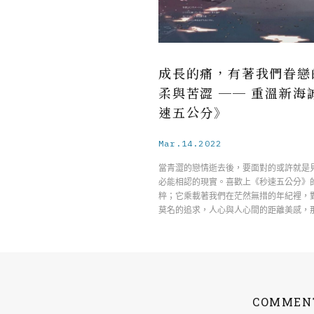
成長的痛，有著我們眷戀
柔與苦澀 ── 重溫新海
速五公分》
Mar.14.2022
當青澀的戀情逝去後，要面對的或許就是
必能相認的現實。喜歡上《秒速五公分》
粹；它乘載著我們在茫然無措的年紀裡，
莫名的追求，人心與人心間的距離美感，
COMMEN