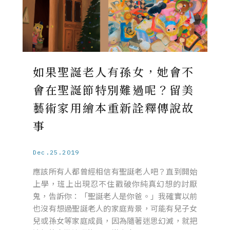
如果聖誕老人有孫女，她會不
會在聖誕節特別難過呢？留美
藝術家用繪本重新詮釋傳說故
事
Dec.25.2019
應該所有人都曾經相信有聖誕老人吧？直到開始
上學，班上出現忍不住戳破你純真幻想的討厭
鬼，告訴你：「聖誕老人是你爸。」我確實以前
也沒有想過聖誕老人的家庭背景，可能有兒子女
兒或孫女等家庭成員，因為隨著迷思幻滅，就把