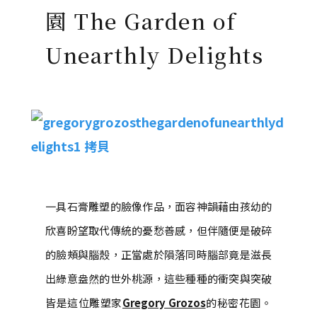
園 The Garden of
Unearthly Delights
一具石膏雕塑的臉像作品，面容神韻藉由孩幼的
欣喜盼望取代傳統的憂愁善感，但伴隨便是破碎
的臉頰與腦殼，正當處於隕落同時腦部竟是滋長
出綠意盎然的世外桃源，這些種種的衝突與突破
皆是這位雕塑家
Gregory Grozos
的秘密花園。