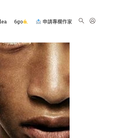
dea
6go
申請專欄作家