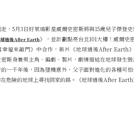
》
走，5月3日好萊塢影星威爾史密斯將與15歲兒子傑登
》，並計劃點亮台北101大樓！威爾史
球過後After Earth
當幸福來敲門》中合作，新片
《地球過後After Earth
史密斯身兼男主角、編劇、製片，劇情描述在地球發生毀
居的一千年後，因為墜機意外，父子面對進化的各種可怕
們在危險的地球上尋找回家的路。
《地球過後After Eart