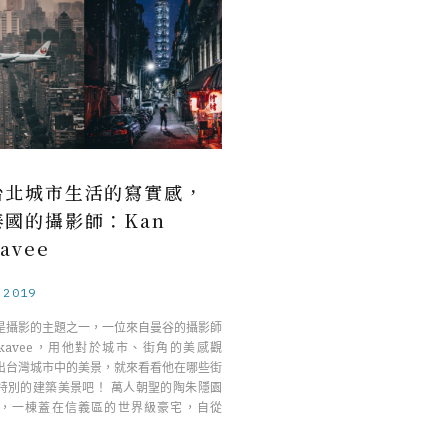
台北城市生活的寫實感，
泰國的攝影師：Kan
avee
.2019
是攝影的主題之一，一位來自曼谷的攝影師
ankavee，用他對於城市、街角的美感觀
出台灣城市中的美景，就來看看他在哪些街
特別的建築美景吧！ 萬人朝聖的陶朱隱園
，一棟蓋在信義區的世界級豪宅，自從