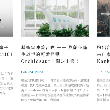
輩子
藝術家陳普召喚 ── 與蘭花降
拍出
北101
生於世的可愛怪獸
來自
Orchidsaur，限定出沒！
Kank
Feb.24.2023
Jun.16
01：直播
手冒汗、雙
在台北的地標 101，一樓辦公大樓通透明亮，沒想到
拍攝街頭
 您心真大
出沒一隻以恐龍為主體，頭上長出如植物般的角，名
Kan K
會深深地烙
為 Orchidsaur 的奇珍異獸。巨獸降臨？你錯了。
察，拍攝
由有 ……
答案是 ── 台灣蘭花協會邀請擅長視覺創作的藝術家
道中拍出
陳普，參與今年 2023 台灣國 ……
陶朱隱園
……