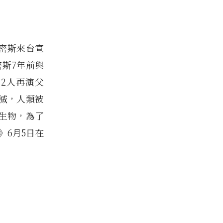
史密斯來台宣
密斯7年前與
》
2人再演父
滅，人類被
生物，為了
h》6月5日在