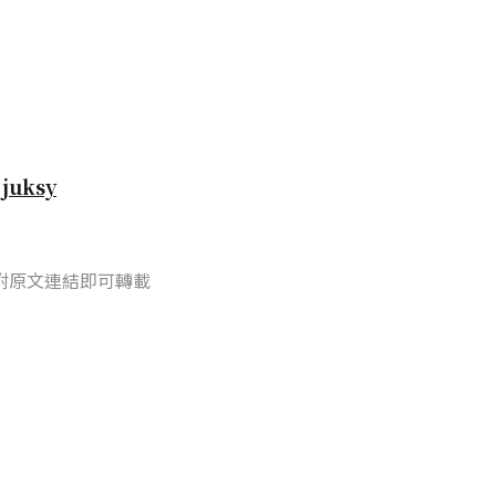
自
juksy
附原文連結即可轉載