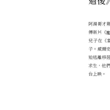
過後
阿湯哥才剛
傳新片《
地
兒子在《
子。威爾
迫逃離移
求生，他
台上映。