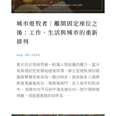
城市遊牧者｜離開固定座位之
後：工作、生活與城市的重新
排列
Aug.08.2026
夏天的炎熱總帶著一股讓人想逃離的魔力。當冷
氣房裡的空氣開始緩慢停滯，辦公室裡規律的鍵
盤敲擊聲逐漸成為一種白噪音，越來越多人選擇
將筆電塞進背包，推開玻璃門，走入城市的熱浪
中。 如果你在平日的午後走進任何一間不限時咖
啡廳，或是圖書館的自修區 ……