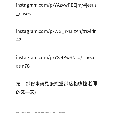
instagram.com/p/YAzvwPEEjm/#jesus
_cases
instagram.com/p/WG_rxMIzAh/#svirin
42
instagram.com/p/YSi4PwSNcd/#becc
asin78
第二部份來請見張照堂部落格
哆拉老師
的又一天
)