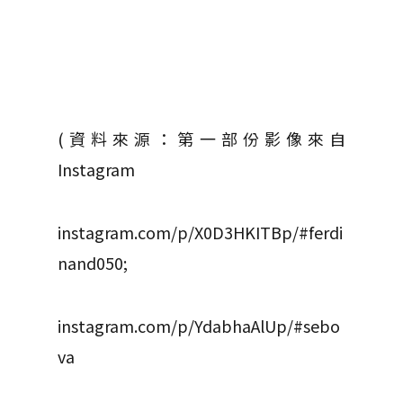
(資料來源：第一部份影像來自
Instagram
instagram.com/p/X0D3HKITBp/#ferdi
nand050;
instagram.com/p/YdabhaAlUp/#sebo
va