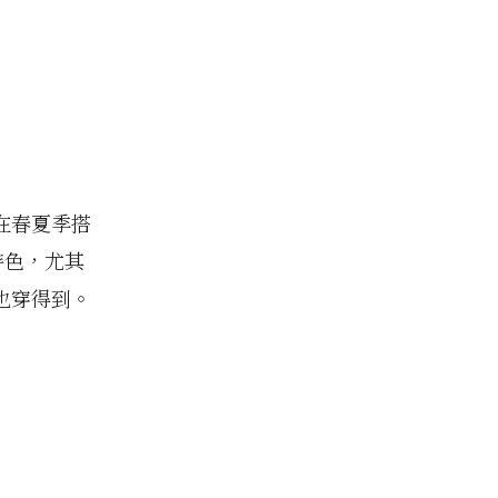
在春夏季搭
特色，尤其
也穿得到。