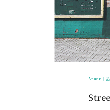
Brand｜
Str