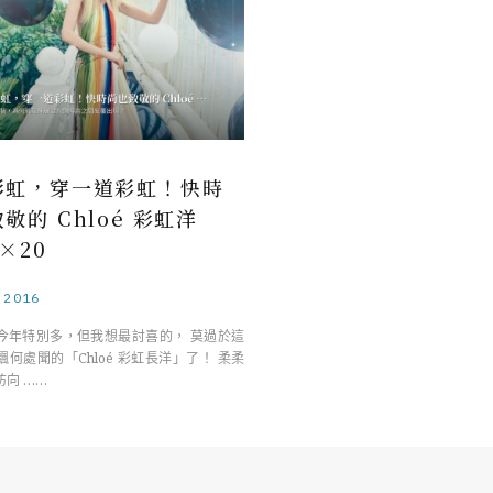
彩虹，穿一道彩虹！快時
敬的 Chloé 彩虹洋
k×20
.2016
今年特別多，但我想最討喜的， 莫過於這
何處聞的「Chloé 彩虹長洋」了！ 柔柔
向 ……