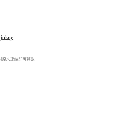
自
juksy
附原文連結即可轉載