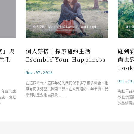
灰」與
個人穿搭｜探索紐約生活
碰到
往重
Esemblē Your Happiness
尚也致
Loo
Nov.07.2016
Jul.11
在這個世代，這個年紀的我們似乎多了很多機會，也
擁有更多渴望去探索世界。在來到紐約一年半後，我
1 年度代表
彩虹單品
學到最重要也最寶貴 ……
元素，集結
款仙樂飄飄
。
的絲紗雪紡