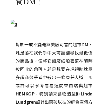
食DM！
對於一成不變毫無美感可言的超市DM，
凡是落在我們手中大可翻翻尋找最低價
的商品後，便將它如廢紙般丟棄在隨時
被回收的角落。若是想要在虎視眈眈眾
多超商競爭者中殺出一條康莊大道，那
或許可以參考看看這間來自瑞典超市
HEMKOP
，特別請來食物造型師
Linda
Lundgren
設計出突破以往的鮮食宣傳方